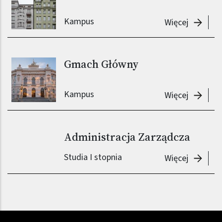
Kampus
-
Gmach 
Więcej
Gmach Główny
Kampus
-
Gmach 
Więcej
Administracja Zarządcza
Studia I stopnia
-
Adminis
Więcej