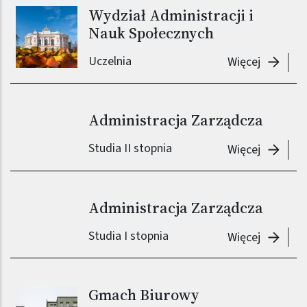
Wydział Administracji i
Nauk Społecznych
Uczelnia
-
Wydział
Więcej
Administracja Zarządcza
Studia II stopnia
-
Adminis
Więcej
Administracja Zarządcza
Studia I stopnia
-
Adminis
Więcej
Gmach Biurowy