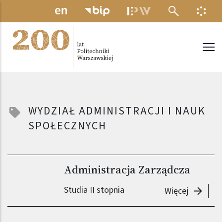
Przejdź do treści
MENU ELEKTRONICZNE
INFO
Politechnika Warszawska
WYDZIAŁ ADMINISTRACJI I NAUK
SPOŁECZNYCH
Administracja Zarządcza
Studia II stopnia
-
Adminis
Więcej