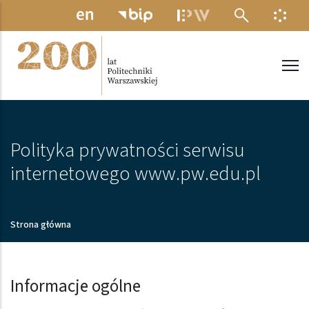
Przejdź do treści
MENU ELEKTRONICZNE
INFO
Politechnika Warszawska
Polityka prywatności serwisu
internetowego www.pw.edu.pl
Ścieżka nawigacyjna
Strona główna
Informacje ogólne