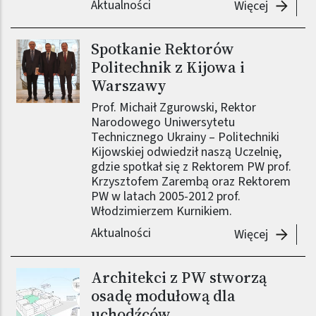
Aktualności
-
Student
Więcej
Spotkanie Rektorów
Politechnik z Kijowa i
Warszawy
Prof. Michaił Zgurowski, Rektor
Narodowego Uniwersytetu
Technicznego Ukrainy – Politechniki
Kijowskiej odwiedził naszą Uczelnię,
gdzie spotkał się z Rektorem PW prof.
Krzysztofem Zarembą oraz Rektorem
PW w latach 2005-2012 prof.
Włodzimierzem Kurnikiem.
Aktualności
-
Spotkan
Więcej
Architekci z PW stworzą
osadę modułową dla
uchodźców