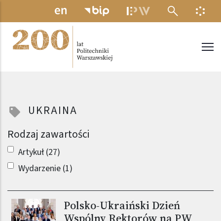
Przejdź do treści
MENU ELEKTRONICZNE
INFO
Politechnika Warszawska
UKRAINA
Rodzaj zawartości
Artykuł (27)
Wydarzenie (1)
Polsko-Ukraiński Dzień
Obraz (old)
Wspólny Rektorów na PW