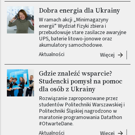
Dobra energia dla Ukrainy
W ramach akcji „Minimagazyny
energii” Wydział Fizyki zbiera i
przebudowuje stare zasilacze awaryjne
UPS, baterie litowo-jonowe oraz
akumulatory samochodowe.
Aktualności
-
Dobra e
Więcej
Gdzie znaleźć wsparcie?
Studencki pomysł na pomoc
dla osób z Ukrainy
Rozwiązanie zaproponowane przez
studentów Politechniki Warszawskiej i
Politechniki Śląskiej nagrodzono w
maratonie programowania Datathon
#OtwarteDane.
Aktualności
-
Gdzie z
Więcej