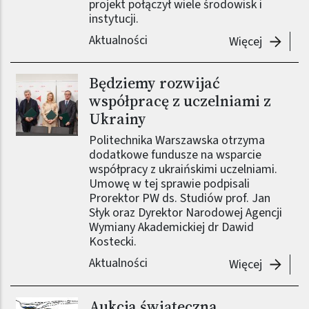
projekt połączył wiele środowisk i
instytucji.
Aktualności
-
Stawiam
Więcej
Będziemy rozwijać
współpracę z uczelniami z
Ukrainy
Politechnika Warszawska otrzyma
dodatkowe fundusze na wsparcie
współpracy z ukraińskimi uczelniami.
Umowę w tej sprawie podpisali
Prorektor PW ds. Studiów prof. Jan
Słyk oraz Dyrektor Narodowej Agencji
Wymiany Akademickiej dr Dawid
Kostecki.
Aktualności
-
Będziem
Więcej
Aukcja świąteczna