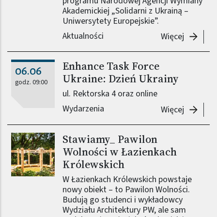
programu Narodowej Agencji Wymiany
Akademickiej „Solidarni z Ukrainą –
Uniwersytety Europejskie”.
Aktualności
-
Efekty 
Więcej
Enhance Task Force
06.06
Ukraine: Dzień Ukrainy
godz. 09:00
ul. Rektorska 4 oraz online
Wydarzenia
-
Enhance
Więcej
Stawiamy_ Pawilon
Wolności w Łazienkach
Królewskich
W Łazienkach Królewskich powstaje
nowy obiekt – to Pawilon Wolności.
Budują go studenci i wykładowcy
Wydziału Architektury PW, ale sam