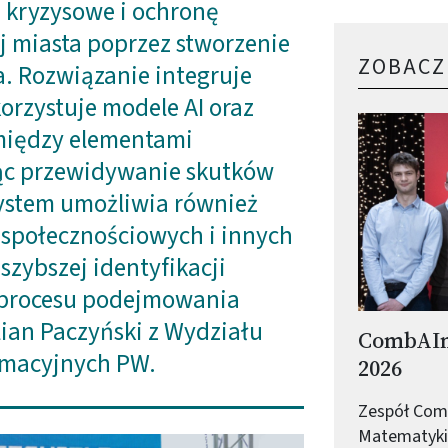
 kryzysowe i ochronę
ej miasta poprzez stworzenie
ZOBACZ
a. Rozwiązanie integruje
orzystuje modele AI oraz
omiędzy elementami
jąc przewidywanie skutków
System umożliwia również
społecznościowych i innych
 szybszej identyfikacji
 procesu podejmowania
ian Paczyński z Wydziału
CombAIns
rmacyjnych PW.
2026
Zespół Comb
Matematyki 