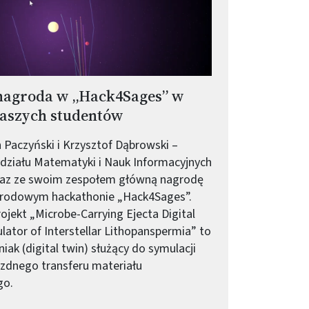
nagroda w „Hack4Sages” w
aszych studentów
 Paczyński i Krzysztof Dąbrowski –
działu Matematyki i Nauk Informacyjnych
wraz ze swoim zespołem główną nagrodę
rodowym hackathonie „Hack4Sages”.
ojekt „Microbe-Carrying Ejecta Digital
lator of Interstellar Lithopanspermia” to
niak (digital twin) służący do symulacji
zdnego transferu materiału
go.