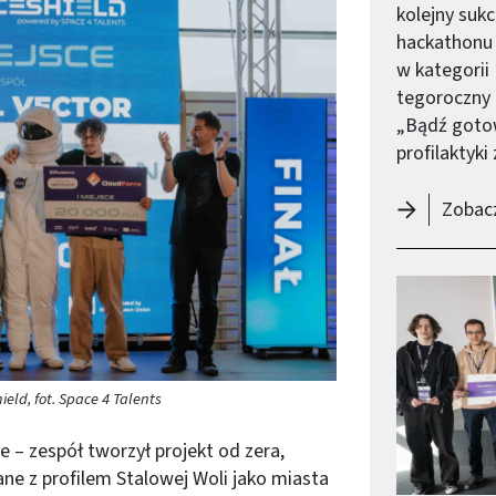
kolejny su
hackathonu 
w kategorii 
tegoroczny 
„Bądź gotow
profilaktyki
Zobacz
ld, fot. Space 4 Talents
 – zespół tworzył projekt od zera,
e z profilem Stalowej Woli jako miasta