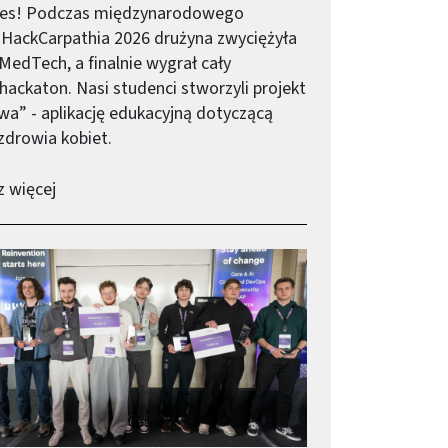
kces! Podczas międzynarodowego
HackCarpathia 2026 drużyna zwyciężyła
MedTech, a finalnie wygrał cały
hackaton. Nasi studenci stworzyli projekt
a” - aplikację edukacyjną dotyczącą
 zdrowia kobiet.
-
CombAIns najlepsi na Hack Carpathia 2026
 więcej