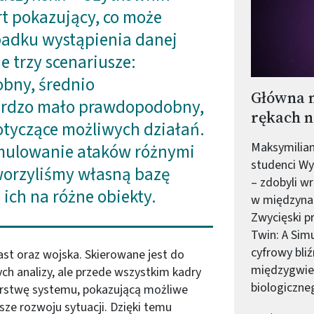
t pokazujący, co może
padku wystąpienia danej
e trzy scenariusze:
bny, średnio
Główna 
rdzo mało prawdopodobny,
rękach n
otyczące możliwych działań.
Maksymilian
ymulowanie ataków różnymi
studenci Wy
worzyliśmy własną bazę
– zdobyli 
ich na różne obiekty.
w międzyna
Zwycięski pr
Twin: A Simu
cyfrowy bliź
ast oraz wojska. Skierowane jest do
międzygwie
h analizy, ale przede wszystkim kadry
biologiczne
warstwę systemu, pokazującą możliwe
ze rozwoju sytuacji. Dzięki temu