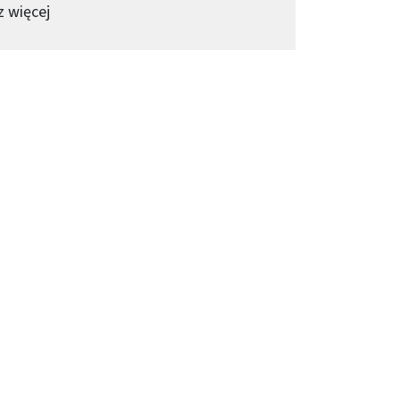
-
Główna nagroda w „Hack4Sages” w rękach naszyc
 więcej