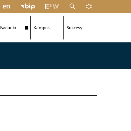
MENU ELEKTRONICZNEJ POLITECH
INFORMACJA O F
Badania
Kampus
Sukcesy