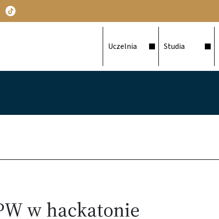
Główna nawigacja
Uczelnia
Studia
PW w hackatonie