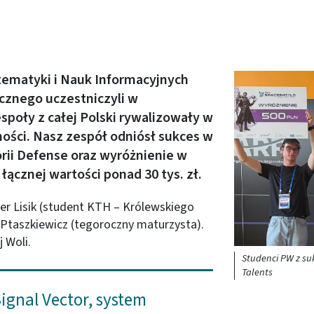
tematyki i Nauk Informacyjnych
Obraz (old)
cznego uczestniczyli w
poły z całej Polski rywalizowały w
ości. Nasz zespół odniósł sukces w
rii Defense oraz wyróżnienie w
łącznej wartości ponad 30 tys. zł.
er Lisik (student KTH – Królewskiego
 Ptaszkiewicz (tegoroczny maturzysta).
 Woli.
Studenci PW z su
Talents
ignal Vector, system