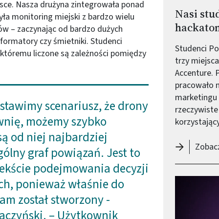
lsce. Nasza drużyna zintegrowała ponad
Nasi stu
ła monitoring miejski z bardzo wielu
hackato
ów – zaczynając od bardzo dużych
nsformatory czy śmietniki. Studenci
Studenci Pol
i któremu liczone są zależności pomiędzy
trzy miejsc
Accenture. 
pracowało n
marketingu 
 ustawimy scenariusz, że drony
rzeczywiste
ownię, możemy szybko
korzystając
są od niej najbardziej
Zobacz
gólny graf powiązań. Jest to
ekście podejmowania decyzji
ch, ponieważ właśnie do
am został stworzony -
aczyński. – Użytkownik