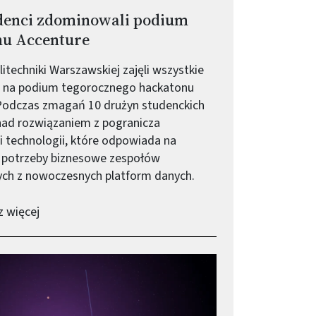
denci zdominowali podium
nu Accenture
itechniki Warszawskiej zajęli wszystkie
a na podium tegorocznego hackatonu
Podczas zmagań 10 drużyn studenckich
ad rozwiązaniem z pogranicza
i technologii, które odpowiada na
 potrzeby biznesowe zespołów
ych z nowoczesnych platform danych.
-
Nasi studenci zdominowali podium hackatonu Acce
 więcej