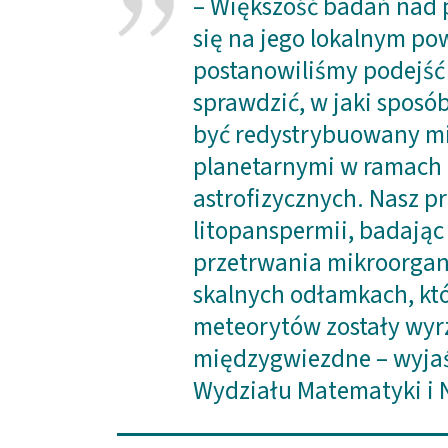
– Większość badań nad 
się na jego lokalnym p
postanowiliśmy podejść 
sprawdzić, w jaki sposó
być redystrybuowany m
planetarnymi w ramach 
astrofizycznych. Nasz pr
litopanspermii, badają
przetrwania mikroorga
skalnych odłamkach, kt
meteorytów zostały wyrz
międzygwiezdne – wyjaś
Wydziału Matematyki i 