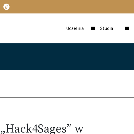
Główna nawigacja
Uczelnia
Studia
 „Hack4Sages” w