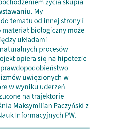
pochodzeniem życia skupia
owstawaniu. My
do tematu od innej strony i
b materiał biologiczny może
iędzy układami
naturalnych procesów
ojekt opiera się na hipotezie
c prawdopodobieństwo
nizmów uwięzionych w
óre w wyniku uderzeń
ucone na trajektorie
nia Maksymilian Paczyński z
Nauk Informacyjnych PW.