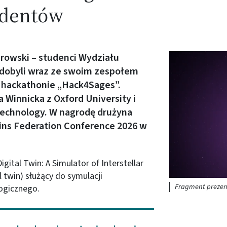
udentów
browski – studenci Wydziału
Obraz (old)
zdobyli wraz ze swoim zespołem
hackathonie „Hack4Sages”.
 Winnicka z Oxford University i
 Technology. W nagrodę drużyna
ins Federation Conference 2026 w
gital Twin: A Simulator of Interstellar
l twin) służący do symulacji
Fragment prezen
logicznego.