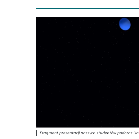
Obraz (old)
Fragment prezentacji naszych studentów podczas H