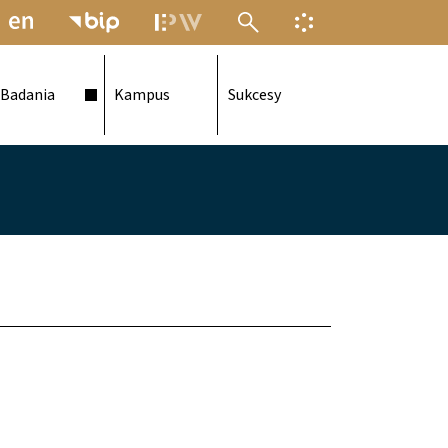
MENU ELEKTRONICZNEJ POLITECH
INFORMACJA O F
Badania
Kampus
Sukcesy