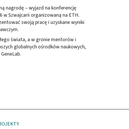
ną nagrodę – wyjazd na konferencję
6 w Szwajcarii organizowaną na ETH.
ezentować swoją pracę i uzyskane wyniki
dawczym.
ałego świata, a w gronie mentorów i
jlepszych globalnych ośrodków naukowych,
A GeneLab.
ROJEKTY