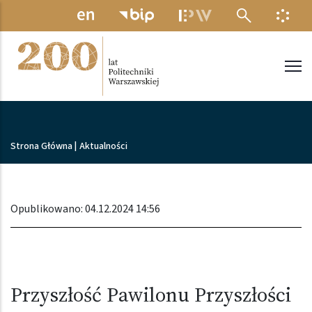
Przejdź do treści
MENU ELEKTRONICZNE
INFO
Politechnika Warszawska
Ścieżka nawigacyjna
Strona Główna
|
Aktualności
Opublikowano: 04.12.2024 14:56
Przyszłość Pawilonu Przyszłości