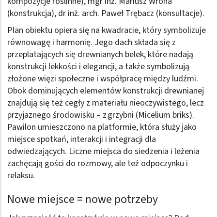
kompozycje roślinne), mgr inż. Mariusz Wrona
(konstrukcja), dr inż. arch. Paweł Trębacz (konsultacje).
Plan obiektu opiera się na kwadracie, który symbolizuje
równowagę i harmonię. Jego dach składa się z
przeplatających się drewnianych belek, które nadają
konstrukcji lekkości i elegancji, a także symbolizują
złożone więzi społeczne i współpracę między ludźmi.
Obok dominujących elementów konstrukcji drewnianej
znajdują się też cegły z materiału nieoczywistego, lecz
przyjaznego środowisku – z grzybni (Micelium briks).
Pawilon umieszczono na platformie, która służy jako
miejsce spotkań, interakcji i integracji dla
odwiedzających. Liczne miejsca do siedzenia i leżenia
zachęcają gości do rozmowy, ale też odpoczynku i
relaksu.
Nowe miejsce = nowe potrzeby