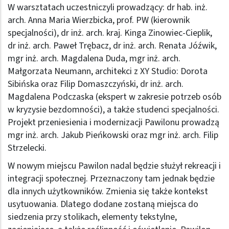
W warsztatach uczestniczyli prowadzący: dr hab. inż.
arch. Anna Maria Wierzbicka, prof. PW (kierownik
specjalności), dr inż. arch. kraj. Kinga Zinowiec-Cieplik,
dr inż. arch. Paweł Trębacz, dr inż. arch. Renata Jóźwik,
mgr inż. arch. Magdalena Duda, mgr inż. arch.
Małgorzata Neumann, architekci z XY Studio: Dorota
Sibińska oraz Filip Domaszczyński, dr inż. arch.
Magdalena Podczaska (ekspert w zakresie potrzeb osób
w kryzysie bezdomności), a także studenci specjalności.
Projekt przeniesienia i modernizacji Pawilonu prowadzą
mgr inż. arch. Jakub Pieńkowski oraz mgr inż. arch. Filip
Strzelecki.
W nowym miejscu Pawilon nadal będzie służył rekreacji i
integracji społecznej. Przeznaczony tam jednak będzie
dla innych użytkowników. Zmienia się także kontekst
usytuowania. Dlatego dodane zostaną miejsca do
siedzenia przy stolikach, elementy tekstylne,