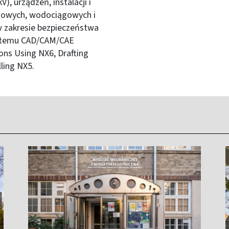
V), urządzeń, instalacji i
 gazowych, wodociągowych i
 w zakresie bezpieczeństwa
ystemu CAD/CAM/CAE
ions Using NX6, Drafting
lling NX5.