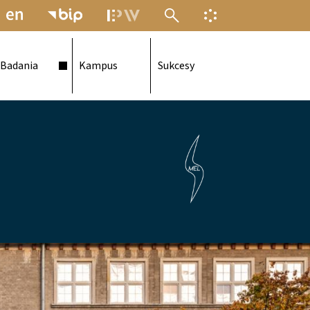
MENU ELEKTRONICZNEJ POLITECH
INFORMACJA O F
Badania
Kampus
Sukcesy