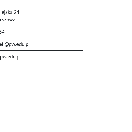
iejska 24
arszawa
54
eil@pw.edu.pl
pw.edu.pl