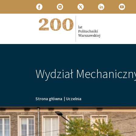
Przejdź do treści
Politechnika Warszawska
Wydział Mechaniczny
Ścieżka nawigacyjna
Strona główna
|
Uczelnia