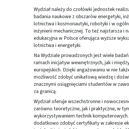
Wydział należy do czołówki jednostek realiz
badania naukowe z obszarów energetyki, inży
lotnictwa i kosmonautyki, robotyki i w ogól
inżynierii mechanicznej. To też najstarsza i 
edukacyjna w Polsce oferująca wyższe wyksz
lotnictwa i energetyki.
Na Wydziale prowadzonych jest wiele bada
ramach inicjatyw wewnętrznych, jak i mię
europejskich. Dzięki angażowaniu w nie tak
możliwość zdobyć unikatową wiedzę i dośw
znacznymi osiągnięciami studentów w zawod
za granicą.
Wydział oferuje wszechstronne i nowoczesn
zarówno teoretyczne, jak i praktyczne, w ty
wykorzystywaniem technik komputerowych.
dodatkowo zdobyć certyfikaty w zakresie eks