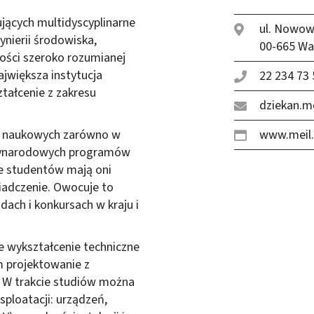
ujących multidyscyplinarne
ul. Nowow
nierii środowiska,
00-665 W
ności szeroko rozumianej
największa instytucja
22 234 73 
tałcenie z zakresu
dziekan.m
ń naukowych zarówno w
www.meil.
dzynarodowych programów
że studentów mają oni
iadczenie. Owocuje to
ach i konkursach w kraju i
e wykształcenie techniczne
m projektowanie z
 W trakcie studiów można
ploatacji: urządzeń,