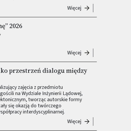
-
Ogólnopolski sukces
Więcej
ę” 2026
y
-
Konkurs „Dźwigar w 
Więcej
ako przestrzeń dialogu między
lizujący zajęcia z przedmiotu
ościli na Wydziale Inżynierii Lądowej,
ektonicznym, tworząc autorskie formy
tały się okazją do twórczego
spółpracy interdyscyplinarnej.
-
Beton architektoniczn
Więcej