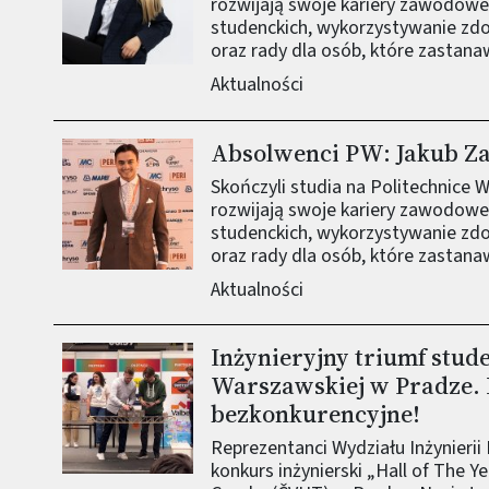
rozwijają swoje kariery zawodow
studenckich, wykorzystywanie zd
oraz rady dla osób, które zastanaw
Aktualności
Absolwenci PW: Jakub Z
Obraz (old)
Skończyli studia na Politechnice 
rozwijają swoje kariery zawodow
studenckich, wykorzystywanie zd
oraz rady dla osób, które zastanaw
Aktualności
Inżynieryjny triumf stud
Obraz (old)
Warszawskiej w Pradze.
bezkonkurencyjne!
Reprezentanci Wydziału Inżynieri
konkurs inżynierski „Hall of The Y