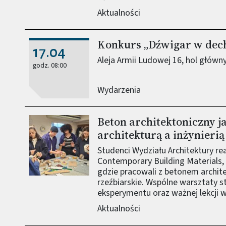
Aktualności
Konkurs „Dźwigar w dech
17.04
Aleja Armii Ludowej 16, hol główn
godz. 08:00
Wydarzenia
Beton architektoniczny j
Obraz (old)
architekturą a inżynierią
Studenci Wydziału Architektury rea
Contemporary Building Materials, g
gdzie pracowali z betonem archit
rzeźbiarskie. Wspólne warsztaty s
eksperymentu oraz ważnej lekcji w
Aktualności