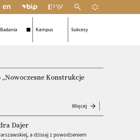
MENU ELEKTRONICZNEJ POLITECH
INFORMACJA O F
Badania
Kampus
Sukcesy
o „Nowoczesne Konstrukcje
-
IV edycja Dnia Otwa
Więcej
dra Dajer
Warszawskiej, a dzisiaj z powodzeniem