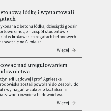
etonową łódkę i wystartowali
gatach
ykonana z betonu łódka, dziesiątki godzin
sportowe emocje – zespół studentów z
udział w krakowskich regatach betonowych
asował się na 6. miejscu.
-
Studenci PW zbudowa
Więcej
acować nad uregulowaniem
budownictwa
nżynierii Lądowej i prof. Agnieszka
Środowiska zostali powołani do Zespołu do
uł i wymagań w zakresie kształcenia
a zawodu inżyniera budownictwa.
-
Naukowcy z PW będą 
Więcej