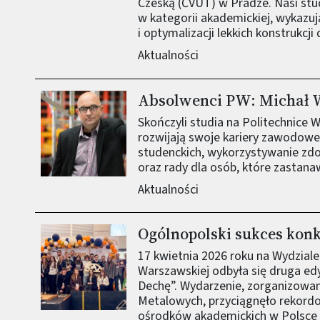
Czeską (ČVUT) w Pradze. Nasi stud
w kategorii akademickiej, wykazuj
i optymalizacji lekkich konstrukcji
Aktualności
Absolwenci PW: Michał 
Obraz (old)
Skończyli studia na Politechnice 
rozwijają swoje kariery zawodow
studenckich, wykorzystywanie zd
oraz rady dla osób, które zastanaw
Aktualności
Ogólnopolski sukces kon
Obraz (old)
17 kwietnia 2026 roku na Wydziale 
Warszawskiej odbyła się druga ed
Dechę”. Wydarzenie, zorganizowa
Metalowych, przyciągnęło rekordo
ośrodków akademickich w Polsce i