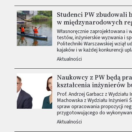
Studenci PW zbudowali b
Obraz (old)
w międzynarodowych re
Własnoręcznie zaprojektowana i w
testów, inżynierskie wyzwania i 
Politechniki Warszawskiej wziął 
kajaków i w każdej konkurencji upl
Aktualności
Naukowcy z PW będą pr
Obraz (old)
kształcenia inżynierów 
Prof. Andrzej Garbacz z Wydziału I
Machowska z Wydziału Inżynierii 
spraw opracowania propozycji reg
przygotowującego do wykonywani
Aktualności