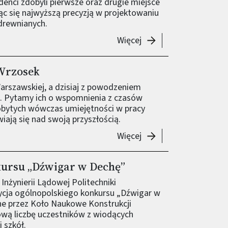
enci zdobyli pierwsze oraz drugie miejsce
ąc się najwyższą precyzją w projektowaniu
 drewnianych.
-
Inżynieryjny triumf 
Więcej
Wrzosek
Warszawskiej, a dzisiaj z powodzeniem
e. Pytamy ich o wspomnienia z czasów
obytych wówczas umiejętności w pracy
iają się nad swoją przyszłością.
-
Absolwenci PW: Mich
Więcej
kursu „Dźwigar w Dechę”
Inżynierii Lądowej Politechniki
ycja ogólnopolskiego konkursu „Dźwigar w
ne przez Koło Naukowe Konstrukcji
wą liczbę uczestników z wiodących
 szkół.