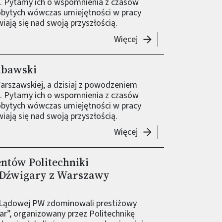
e. Pytamy ich o wspomnienia z czasów
obytych wówczas umiejętności w pracy
iają się nad swoją przyszłością.
-
Absolwenci PW: Aleks
Więcej
abawski
Warszawskiej, a dzisiaj z powodzeniem
e. Pytamy ich o wspomnienia z czasów
obytych wówczas umiejętności w pracy
iają się nad swoją przyszłością.
-
Absolwenci PW: Jaku
Więcej
entów Politechniki
 Dźwigary z Warszawy
i Lądowej PW zdominowali prestiżowy
ear”, organizowany przez Politechnikę