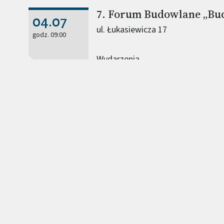
7. Forum Budowlane „B
04.07
ul. Łukasiewicza 17
godz. 09:00
Wydarzenia
Nagrody MRiT dla stud
W konkursie Ministra Rozwoju i T
nagrodzono aż 10 prac z Politechn
Wydziały Inżynierii Lądowej oraz A
Nagrody i wyróżnienia przyznawan
dyplomowe, rozprawy doktorskie or
budownictwa, planowania i zagos
mieszkalnictwa.
Sukcesy
Nagroda MRiT: sukces r