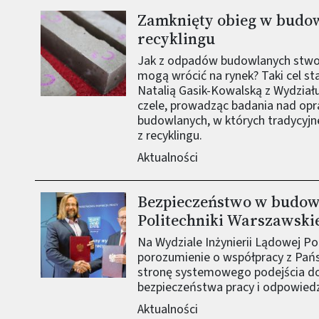
Zamknięty obieg w budow
Obraz (old)
recyklingu
Jak z odpadów budowlanych stwor
mogą wrócić na rynek? Taki cel st
Natalią Gasik-Kowalską z Wydział
czele, prowadząc badania nad op
budowlanych, w których tradycy
z recyklingu.
Aktualności
Bezpieczeństwo w budown
Obraz (old)
Politechniki Warszawskie
Na Wydziale Inżynierii Lądowej Po
porozumienie o współpracy z Pańs
stronę systemowego podejścia do 
bezpieczeństwa pracy i odpowied
Aktualności