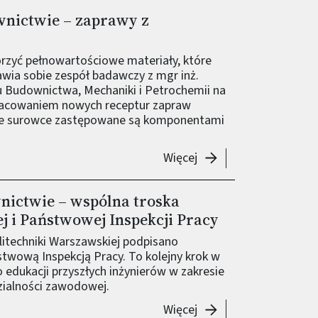
nictwie – zaprawy z
zyć pełnowartościowe materiały, które
awia sobie zespół badawczy z mgr inż.
u Budownictwa, Mechaniki i Petrochemii na
racowaniem nowych receptur zapraw
jne surowce zastępowane są komponentami
-
Zamknięty obieg w bu
Więcej
ictwie – wspólna troska
j i Państwowej Inspekcji Pracy
litechniki Warszawskiej podpisano
twową Inspekcją Pracy. To kolejny krok w
edukacji przyszłych inżynierów w zakresie
zialności zawodowej.
-
Bezpieczeństwo w bud
Więcej