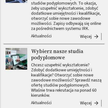
studiów podyplomowych. To okazja,
żeby uzupełnić wykształcenie, zdobyć
dodatkowe umiejętności i kwalifikacje,
otworzyć sobie nowe zawodowe
możliwości. Zapisy odbywają się online
za pośrednictwem systemu IRK.
Aktualności
-
Wybier
Więcej
Wybierz nasze studia
Obraz (old)
podyplomowe
Chcesz uzupełnić wykształcenie?
Zdobyć dodatkowe umiejętności i
kwalifikacje? Otworzyć sobie nowe
zawodowe możliwości? Sprawdź naszą
ofertę studiów podyplomowych.
Właśnie trwa rekrutacja na ponad 60
kierunków.
Aktualności
-
Wybierz
Więcej