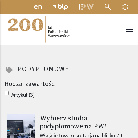
Przejdź do treści
MENU ELEKTRONICZNE
INFO
Politechnika Warszawska
PODYPLOMOWE
Rodzaj zawartości
Artykuł (3)
Wybierz studia
Obraz (old)
podyplomowe na PW!
Właśnie trwa rekrutacja na blisko 70