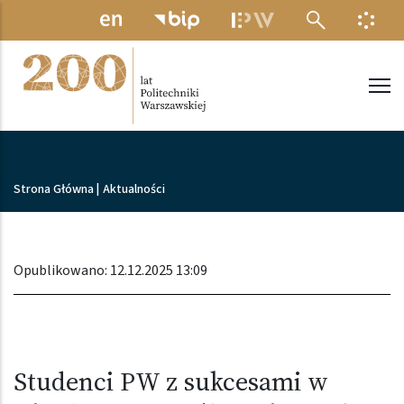
Przejdź do treści
MENU ELEKTRONICZNE
INFO
Politechnika Warszawska
Ścieżka nawigacyjna
Strona Główna
|
Aktualności
Opublikowano: 12.12.2025 13:09
Studenci PW z sukcesami w