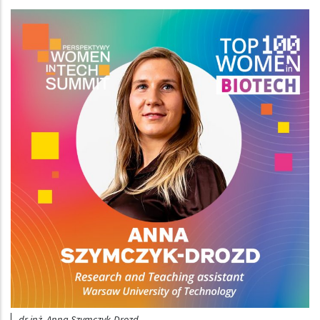
Obraz (old)
dr inż. Anna Szymczyk-Drozd