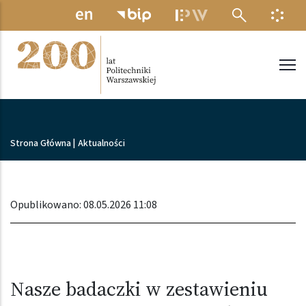
Przejdź do treści
MENU ELEKTRONICZNE
INFO
Politechnika Warszawska
Ścieżka nawigacyjna
Strona Główna
|
Aktualności
Opublikowano: 08.05.2026 11:08
Nasze badaczki w zestawieniu