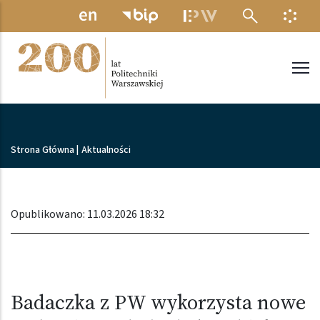
Przejdź do treści
MENU ELEKTRONICZNE
INFO
Politechnika Warszawska
Ścieżka nawigacyjna
Strona Główna
|
Aktualności
Opublikowano: 11.03.2026 18:32
Badaczka z PW wykorzysta nowe