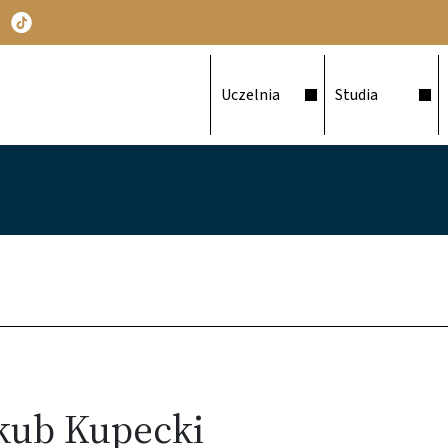
Główna nawigacja
Uczelnia
Studia
kub Kupecki