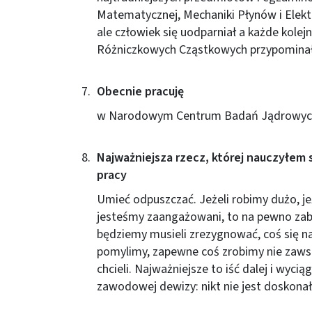
Matematycznej, Mechaniki Płynów i Elekt
ale człowiek się uodparniał a każde kole
Różniczkowych Cząstkowych przypominało
Obecnie pracuję
w Narodowym Centrum Badań Jądrowych
Najważniejsza rzecz, której nauczyłem s
pracy
Umieć odpuszczać. Jeżeli robimy dużo, j
jesteśmy zaangażowani, to na pewno zabr
będziemy musieli zrezygnować, coś się n
pomylimy, zapewne coś zrobimy nie zawsz
chcieli. Najważniejsze to iść dalej i wycią
zawodowej dewizy: nikt nie jest doskonał