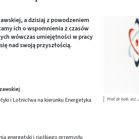
zawskiej, a dzisiaj z powodzeniem
Obraz (old)
ytamy ich o wspomnienia z czasów
ych wówczas umiejętności w pracy
 się nad swoją przyszłością.
zawskiej
Prof. dr hab. inż
yki i Lotnictwa na kierunku Energetyka
ia energetyki i ciężkiego przemysłu