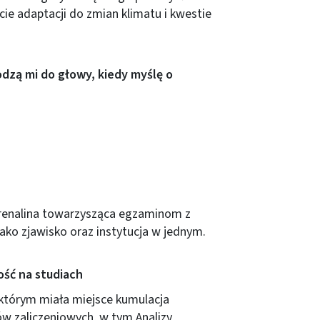
ie adaptacji do zmian klimatu i kwestie
odzą mi do głowy, kiedy myślę o
renalina towarzysząca egzaminom z
jako zjawisko oraz instytucja w jednym.
ść na studiach
którym miała miejsce kumulacja
w zaliczeniowych, w tym Analizy