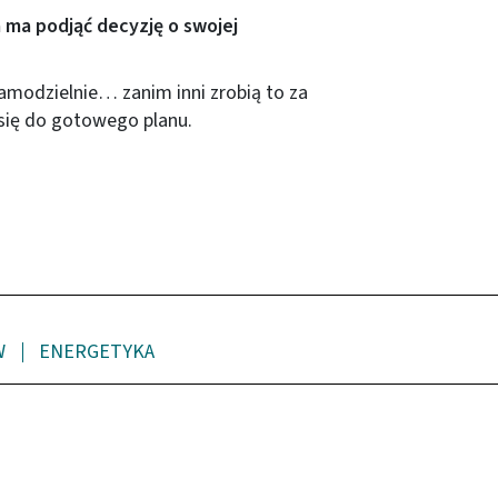
 ma podjąć decyzję o swojej
samodzielnie… zanim inni zrobią to za
się do gotowego planu.
W
ENERGETYKA