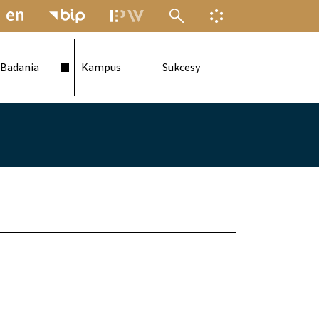
MENU ELEKTRONICZNEJ POLITECH
INFORMACJA O F
Badania
Kampus
Sukcesy