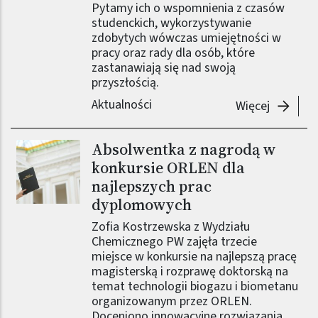
Pytamy ich o wspomnienia z czasów
studenckich, wykorzystywanie
zdobytych wówczas umiejętności w
pracy oraz rady dla osób, które
zastanawiają się nad swoją
przyszłością.
Aktualności
-
Absolwe
Więcej
Absolwentka z nagrodą w
Obraz (old)
konkursie ORLEN dla
najlepszych prac
dyplomowych
Zofia Kostrzewska z Wydziału
Chemicznego PW zajęła trzecie
miejsce w konkursie na najlepszą pracę
magisterską i rozprawę doktorską na
temat technologii biogazu i biometanu
organizowanym przez ORLEN.
Doceniono innowacyjne rozwiązania,