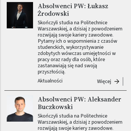
Absolwenci PW: Łukasz
Obraz (old)
Żrodowski
Skończyli studia na Politechnice
Warszawskiej, a dzisiaj z powodzeniem
rozwijają swoje kariery zawodowe.
Pytamy ich o wspomnienia z czasów
studenckich, wykorzystywanie
zdobytych wówczas umiejętności w
pracy oraz rady dla osób, które
zastanawiają się nad swoją
przyszłością.
Aktualności
-
Absolwe
Więcej
Absolwenci PW: Aleksander
Obraz (old)
Buczkowski
Skończyli studia na Politechnice
Warszawskiej, a dzisiaj z powodzeniem
rozwijają swoje kariery zawodowe.