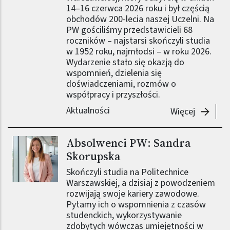
14–16 czerwca 2026 roku i był częścią
obchodów 200-lecia naszej Uczelni. Na
PW gościliśmy przedstawicieli 68
roczników – najstarsi skończyli studia
w 1952 roku, najmłodsi – w roku 2026.
Wydarzenie stało się okazją do
wspomnień, dzielenia się
doświadczeniami, rozmów o
współpracy i przyszłości.
Aktualności
-
Podsum
Więcej
Absolwenci PW: Sandra
Obraz (old)
Skorupska
Skończyli studia na Politechnice
Warszawskiej, a dzisiaj z powodzeniem
rozwijają swoje kariery zawodowe.
Pytamy ich o wspomnienia z czasów
studenckich, wykorzystywanie
zdobytych wówczas umiejętności w