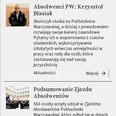
Absolwenci PW: Krzysztof
Obraz (old)
Błasiak
Skończyli studia na Politechnice
Warszawskiej, a dzisiaj z powodzeniem
rozwijają swoje kariery zawodowe.
Pytamy ich o wspomnienia z czasów
studenckich, wykorzystywanie
zdobytych wówczas umiejętności w
pracy oraz rady dla osób, które
zastanawiają się nad swoją
przyszłością.
Aktualności
-
Absolwe
Więcej
Podsumowanie Zjazdu
Obraz (old)
Absolwentów
563 osoby wzięły udział w Zjeździe
Absolwentów Politechniki
Warszawskiej, który odbył się w dniach