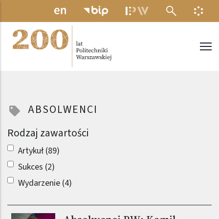
Przejdź do treści
MENU ELEKTRONICZNE
INFO
Politechnika Warszawska
ABSOLWENCI
Rodzaj zawartości
Artykuł (89)
Sukces (2)
Wydarzenie (4)
Obraz (old)