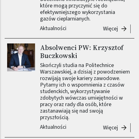
które mogą przyczynić się do
efektywniejszego wykorzystania
gazów cieplarnianych.
Aktualności
-
Absolwe
Więcej
Absolwenci PW: Krzysztof
Obraz (old)
Buczkowski
Skończyli studia na Politechnice
Warszawskiej, a dzisiaj z powodzeniem
rozwijają swoje kariery zawodowe.
Pytamy ich o wspomnienia z czasów
studenckich, wykorzystywanie
zdobytych wówczas umiejętności w
pracy oraz rady dla osób, które
zastanawiają się nad swoją
przyszłością.
Aktualności
-
Absolwe
Więcej