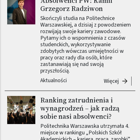
Absolwenci PW: Kamil
Grzegorz Radziwon
Skończyli studia na Politechnice
Warszawskiej, a dzisiaj z powodzeniem
rozwijają swoje kariery zawodowe.
Pytamy ich o wspomnienia z czasów
studenckich, wykorzystywanie
zdobytych wówczas umiejętności w
pracy oraz rady dla osób, które
zastanawiają się nad swoją
przyszłością.
Aktualności
-
Absolwe
Więcej
Ranking zatrudnienia i
Obraz (old)
wynagrodzeń – jak radzą
sobie nasi absolwenci?
Politechnika Warszawska utrzymała 4.
miejsce w rankingu „Polskich Szkół
Akademickich – kariera, praca, zarobki”,