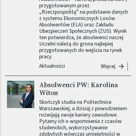
przygotowanym przez
„Rzeczpospolitą” na podstawie danych
z systemu Ekonomicznych Losów
Absolwentów (ELA) oraz Zakładu
Ubezpieczeń Społecznych (ZUS). Wynik
ten potwierdza, że absolwenci naszej
Uczelni należą do grona najlepiej
przygotowanych do wejścia na rynek
pracy.
Aktualności
-
Ranking
Więcej
Absolwenci PW: Karolina
Obraz (old)
Witon
Skończyli studia na Politechnice
Warszawskiej, a dzisiaj z powodzeniem
rozwijają swoje kariery zawodowe.
Pytamy ich o wspomnienia z czasów
studenckich, wykorzystywanie
zdobytych wówczas umiejętności w