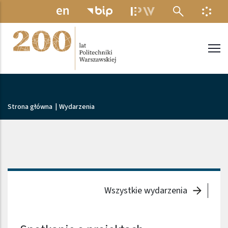
Przejdź do treści
MENU ELEKTRONICZNE
INFO
Politechnika Warszawska
Ścieżka nawigacyjna
Strona główna
|
Wydarzenia
Wszystkie wydarzenia