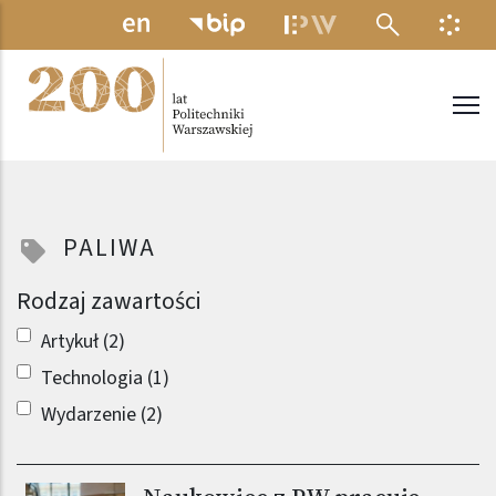
Przejdź do treści
MENU ELEKTRONICZNE
INFO
Politechnika Warszawska
PALIWA
Rodzaj zawartości
Artykuł (2)
Technologia (1)
Wydarzenie (2)
Obraz (old)