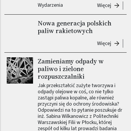
Wydarzenia
-
Spotkan
Więcej
Nowa generacja polskich
paliw rakietowych
-
Nowa ge
Więcej
Zamieniamy odpady w
Obraz (old)
paliwo i zielone
rozpuszczalniki
Jak przekształcić zużyte tworzywa i
odpady olejowe w coś, co nie tylko
zastąpi paliwa kopalne, ale również
przyczyni się do ochrony środowiska?
Odpowiedzi na to pytanie poszukuje dr
inż. Sabina Wilkanowicz z Politechniki
Warszawskiej Filii w Płocku, której
zespół od kilku lat prowadzi badania