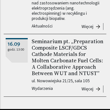
nad zastosowaniem nanotechnologii
elektroprzędzenia (ang.
electrospinning) w recyklingu i
produkcji biopaliw.
Aktualności
-
Zamieni
Więcej
Seminarium pt. „Preparation
16.09
Composite LSCF/GDCS
godz. 13:00
Cathode Materials for
Molten Carbonate Fuel Cells:
A Collaborative Approach
Between WUT and NTUST”
ul. Nowowiejska 21/25, sala 105
Wydarzenia
-
Seminar
Więcej