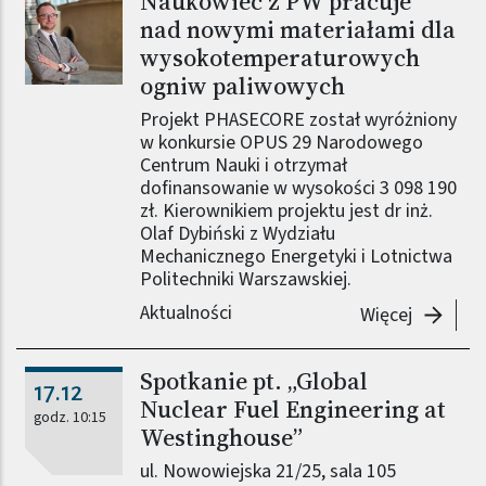
Naukowiec z PW pracuje
nad nowymi materiałami dla
wysokotemperaturowych
ogniw paliwowych
Projekt PHASECORE został wyróżniony
w konkursie OPUS 29 Narodowego
Centrum Nauki i otrzymał
dofinansowanie w wysokości 3 098 190
zł. Kierownikiem projektu jest dr inż.
Olaf Dybiński z Wydziału
Mechanicznego Energetyki i Lotnictwa
Politechniki Warszawskiej.
Aktualności
-
Naukowi
Więcej
Spotkanie pt. „Global
17.12
Nuclear Fuel Engineering at
godz. 10:15
Westinghouse”
ul. Nowowiejska 21/25, sala 105