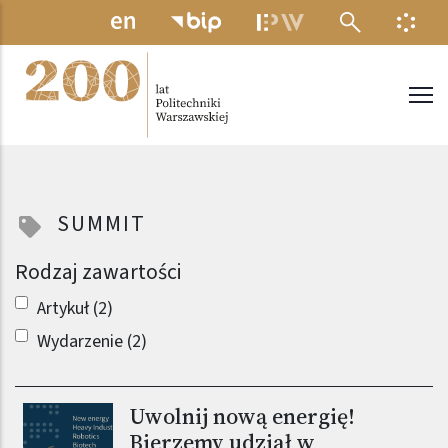
Przejdź do treści
MENU ELEKTRONICZNE
INFO
Politechnika Warszawska
SUMMIT
Rodzaj zawartości
Artykuł (2)
Wydarzenie (2)
Uwolnij nową energię!
Obraz (old)
Bierzemy udział w