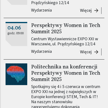
Prądzyńskiego 12/14
Wydarzenia
-
Perspe
Więcej
Perspektywy Women in Tech
04.06
Summit 2025
godz. 09:00
Centrum Wystawiennicze EXPO XXI w
Warszawie, ul. Prądzyńskiego 12/14
Wydarzenia
-
Perspe
Więcej
Politechnika na konferencji
Obraz (old)
Perspektywy Women in Tech
Summit 2025
Spotkajmy się 4 i 5 czerwca w centrum
EXPO XXI na jednej z największych w
Europie konferencji STEM, Tech & IT!
Na naszym stanowisku
zaprezentujemy dokonania