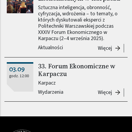
Sztuczna inteligencja, obronność,
cyfryzacja, wdrożenia – to tematy, o
których dyskutowali eksperci z
Politechniki Warszawskiej podczas
XXXIV Forum Ekonomicznego w
Karpaczu (2–4 września 2025).
Aktualności
-
Reprez
Więcej
33. Forum Ekonomiczne w
03.09
Karpaczu
godz. 12:00
Karpacz
Wydarzenia
-
33. Fo
Więcej