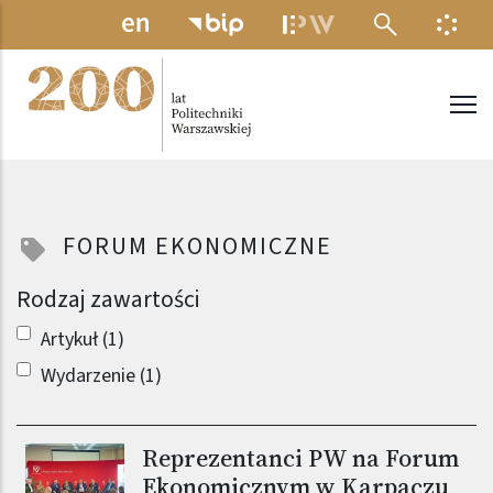
Przejdź do treści
MENU ELEKTRONICZNE
INFO
Politechnika Warszawska
FORUM EKONOMICZNE
Rodzaj zawartości
Artykuł (1)
Wydarzenie (1)
Reprezentanci PW na Forum
Obraz (old)
Ekonomicznym w Karpaczu