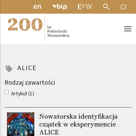
Przejdź do treści
MENU ELEKTRONICZNE
INFO
Politechnika Warszawska
ALICE
Rodzaj zawartości
Artykuł (1)
Nowatorska identyfikacja
cząstek w eksperymencie
ALICE