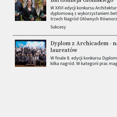
W XXVI edycji konkursu Architektu
dyplomową z wykorzystaniem beto
trzech Nagród Głównych Równor
Sukcesy
Dyplom z Archicadem - na
Obraz (old)
laureatów
W finale 8. edycji konkursu Dyplom
kilka nagród. W kategorii prac mag
a wyróżnienia zdobyli: Michał Cie
Nagrodę Akademicką zdobyło Sto
Architektury PW.
Sukcesy
Konkurs DZA 2025 rozstrz
Obraz (old)
nagrodzeni