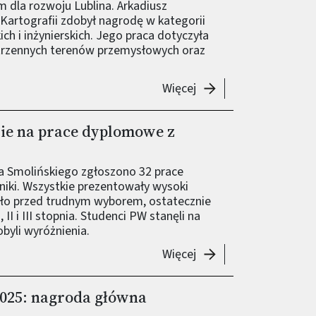
dla rozwoju Lublina. Arkadiusz
 Kartografii zdobył nagrodę w kategorii
ich i inżynierskich. Jego praca dotyczyła
strzennych terenów przemysłowych oraz
-
Arkadiusz Gołębiowsk
Więcej
ie na prace dyplomowe z
a Smolińskiego zgłoszono 32 prace
iki. Wszystkie prezentowały wysoki
ęło przed trudnym wyborem, ostatecznie
I i III stopnia. Studenci PW stanęli na
byli wyróżnienia.
-
Worek nagród w konku
Więcej
025: nagroda główna