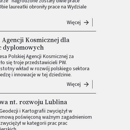
urze” nagrodzone zostały dwie prace
ie laureatki obroniły prace na Wydziale
-
Nagroda i wyróżnieni
Więcej
 Agencji Kosmicznej dla
ac dyplomowych
sa Polskiej Agencji Kosmicznej za
o się troje przedstawicieli PW.
stotny wkład w rozwój polskiego sektora
dzę i innowacje w tej dziedzinie.
-
Nagrody Prezesa Pols
Więcej
wa nt. rozwoju Lublina
Geodezji i Kartografii zwyciężył w
yplomową poświęconą ważnym zagadnieniom
zwyciężył w kategorii prac prac
nierskich.