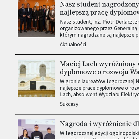
Nasz student nagrodzon
Obraz (old)
najlepszą pracę dyplomo
Nasz student, inż. Piotr Derlacz, 
organizowanego przez Generalną D
którym nagradzane są najlepsze 
Aktualności
Maciej Lach wyróżniony 
Obraz (old)
dyplomowe o rozwoju W
W gronie laureatów tegorocznej 
najlepsze prace dyplomowe o rozw
Lach, absolwent Wydziału Elektry
Sukcesy
Nagroda i wyróżnienie d
Obraz (old)
W tegorocznej edycji ogólnopolsk