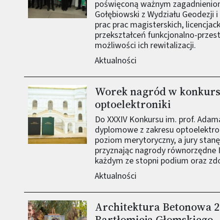
poświęconą ważnym zagadnieniom 
Gołębiowski z Wydziału Geodezji i
prac prac magisterskich, licencjack
przekształceń funkcjonalno-prze
możliwości ich rewitalizacji.
Aktualności
Worek nagród w konkurs
Obraz (old)
optoelektroniki
Do XXXIV Konkursu im. prof. Adam
dyplomowe z zakresu optoelektron
poziom merytoryczny, a jury stan
przyznając nagrody równorzędne I, I
każdym ze stopni podium oraz zdo
Aktualności
Architektura Betonowa 2
Obraz (old)
Bartłomieja Głomskiego