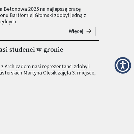
ra Betonowa 2025 na najlepszą pracę
nu Bartłomiej Głomski zdobył jedną z
zędnych.
-
Architektura Betono
Więcej
si studenci w gronie
 z Archicadem nasi reprezentanci zdobyli
isterskich Martyna Olesik zajęła 3. miejsce,
bień, Julia Gołębiewska i Agata Wtorkowska.
warzyszenie Akademickie Wydziału
-
Dyplom z Archicadem 
Więcej
ygnięty - nasi reprezentanci