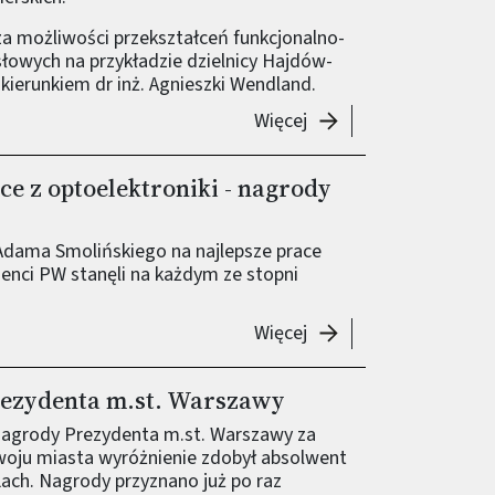
za możliwości przekształceń funkcjonalno-
owych na przykładzie dzielnicy Hajdów-
kierunkiem dr inż. Agnieszki Wendland.
-
Najlepsza praca dypl
Więcej
ce z optoelektroniki - nagrody
 Adama Smolińskiego na najlepsze prace
enci PW stanęli na każdym ze stopni
-
Konkurs na najlepsze
Więcej
rezydenta m.st. Warszawy
Nagrody Prezydenta m.st. Warszawy za
woju miasta wyróżnienie zdobył absolwent
Lach. Nagrody przyznano już po raz