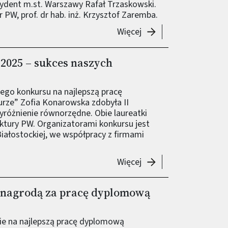
ezydent m.st. Warszawy Rafał Trzaskowski.
 PW, prof. dr hab. inż. Krzysztof Zaremba.
-
Maciej Lach z nagrod
Więcej
2025 – sukces naszych
iego konkursu na najlepszą pracę
rze” Zofia Konarowska zdobyła II
yróżnienie równorzędne. Obie laureatki
ektury PW. Organizatorami konkursu jest
Białostockiej, we współpracy z firmami
-
Drewno w Architektur
Więcej
 nagrodą za pracę dyplomową
ie na najlepszą pracę dyplomową