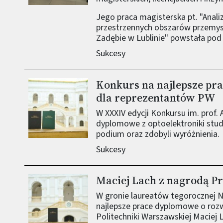
Jego praca magisterska pt. "Anali
przestrzennych obszarów przemysł
Zadębie w Lublinie" powstała pod 
Sukcesy
Konkurs na najlepsze pra
Obraz (old)
dla reprezentantów PW
W XXXIV edycji Konkursu im. prof.
dyplomowe z optoelektroniki stud
podium oraz zdobyli wyróżnienia.
Sukcesy
Maciej Lach z nagrodą P
Obraz (old)
W gronie laureatów tegorocznej 
najlepsze prace dyplomowe o roz
Politechniki Warszawskiej Maciej 