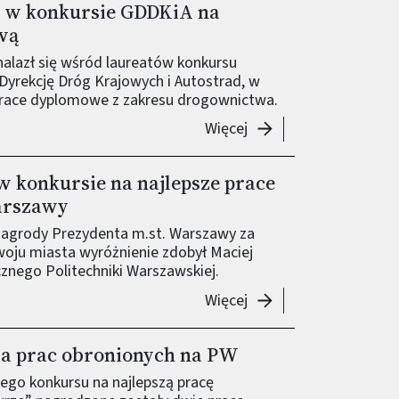
y w konkursie GDDKiA na
wą
znalazł się wśród laureatów konkursu
yrekcję Dróg Krajowych i Autostrad, w
prace dyplomowe z zakresu drogownictwa.
-
Nasz student nagrod
Więcej
w konkursie na najlepsze prace
arszawy
Nagrody Prezydenta m.st. Warszawy za
oju miasta wyróżnienie zdobył Maciej
cznego Politechniki Warszawskiej.
-
Maciej Lach wyróżnio
Więcej
la prac obronionych na PW
iego konkursu na najlepszą pracę