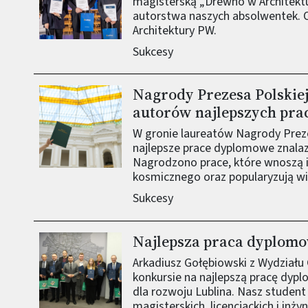
magisterską „Drewno w Architekt
autorstwa naszych absolwentek. Ob
Architektury PW.
Sukcesy
Nagrody Prezesa Polskiej
Obraz (old)
autorów najlepszych pr
W gronie laureatów Nagrody Preze
najlepsze prace dyplomowe znalazł
Nagrodzono prace, które wnoszą i
kosmicznego oraz popularyzują wie
Sukcesy
Najlepsza praca dyplomo
Obraz (old)
Arkadiusz Gołębiowski z Wydziału 
konkursie na najlepszą pracę d
dla rozwoju Lublina. Nasz student 
magisterskich, licencjackich i inży