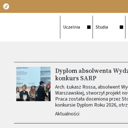
Główna nawigacja
Uczelnia
Studia
Dyplom absolwenta Wydz
Obraz (old)
konkurs SARP
Arch. Łukasz Rossa, absolwent Wyd
Warszawskiej, stworzył projekt n
Praca została doceniona przez St
konkursie Dyplom Roku 2026, otrz
Aktualności