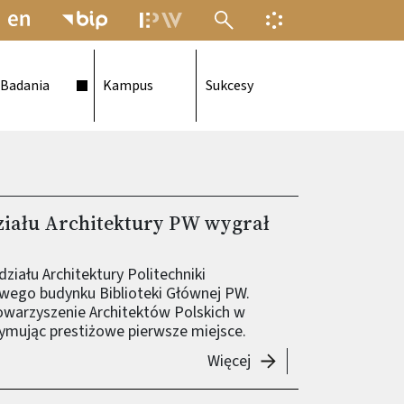
MENU ELEKTRONICZNEJ POLITECH
INFORMACJA O F
Badania
Kampus
Sukcesy
iału Architektury PW wygrał
ziału Architektury Politechniki
owego budynku Biblioteki Głównej PW.
owarzyszenie Architektów Polskich w
ymując prestiżowe pierwsze miejsce.
-
Dyplom absolwenta W
Więcej