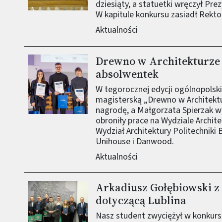
dziesiąty, a statuetki wręczył Pr
W kapitule konkursu zasiadł Rektor
Aktualności
Drewno w Architekturze 
Obraz (old)
absolwentek
W tegorocznej edycji ogólnopolsk
magisterską „Drewno w Architektu
nagrodę, a Małgorzata Spierzak w
obroniły prace na Wydziale Archit
Wydział Architektury Politechniki 
Unihouse i Danwood.
Aktualności
Arkadiusz Gołębiowski z
Obraz (old)
dotyczącą Lublina
Nasz student zwyciężył w konkurs