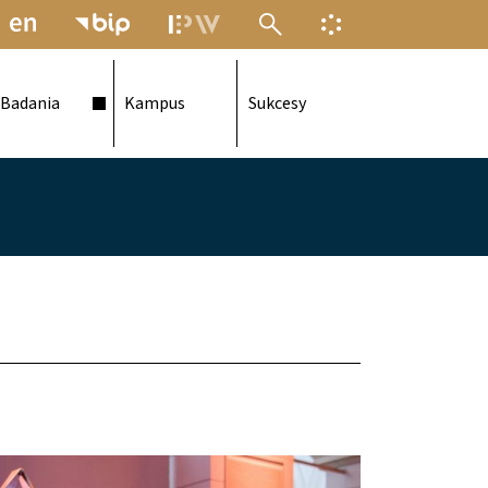
MENU ELEKTRONICZNEJ POLITECH
INFORMACJA O F
Badania
Kampus
Sukcesy