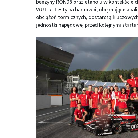
benzyny RON98 oraz etanolu w kontekście ch
WUT-7. Testy na hamowni, obejmujące analiz
obciążeń termicznych, dostarczą kluczowych
jednostki napędowej przed kolejnymi start
Obraz (old)