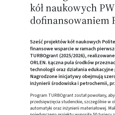
kół naukowych PW
dofinansowaniem 
Sześć projektów kół naukowych Polit
finansowe wsparcie w ramach pierwsz
TURBOgrant (2025/2026), realizowane
ORLEN. Łączna pula środków przeznac
technologii oraz działania edukacyjne 
Nagrodzone inicjatywy obejmują szero
inżynierii środowiska i petrochemii, p
Program TURBOgrant został powołany, aby 
przedsięwzięcia studenckie, szczególnie w o
automatyki oraz inżynierii materiałowej. M
pojedynczego projektu wynosiła 50 tysięcy 