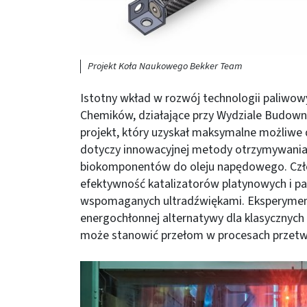
Projekt Koła Naukowego Bekker Team
Istotny wkład w rozwój technologii paliwo
Chemików, działające przy Wydziale Budowni
projekt, który uzyskał maksymalne możliwe 
dotyczy innowacyjnej metody otrzymywani
biokomponentów do oleju napędowego. Czło
efektywność katalizatorów platynowych i p
wspomaganych ultradźwiękami. Eksperymenty
energochłonnej alternatywy dla klasycznyc
może stanowić przełom w procesach przet
Obraz (old)