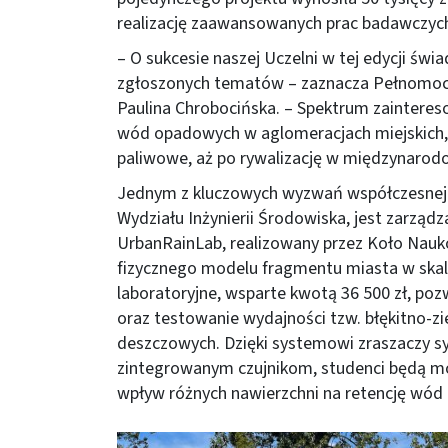
realizację zaawansowanych prac badawczych
– O sukcesie naszej Uczelni w tej edycji św
zgłoszonych tematów – zaznacza Pełnomocn
Paulina Chrobocińska. – Spektrum zainteres
wód opadowych w aglomeracjach miejskich, 
paliwowe, aż po rywalizację w międzynarod
Jednym z kluczowych wyzwań współczesnej ur
Wydziału Inżynierii Środowiska, jest zarząd
UrbanRainLab, realizowany przez Koło Nauk
fizycznego modelu fragmentu miasta w skali
laboratoryjne, wsparte kwotą 36 500 zł, poz
oraz testowanie wydajności tzw. błękitno-zi
deszczowych. Dzięki systemowi zraszaczy s
zintegrowanym czujnikom, studenci będą mo
wpływ różnych nawierzchni na retencję wó
Obraz (old)