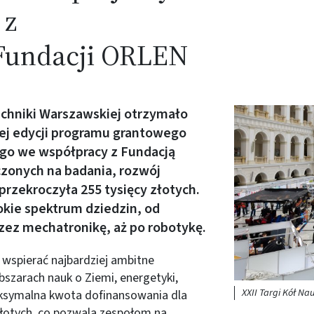
 z
Fundacji ORLEN
echniki Warszawskiej otrzymało
Obraz (old)
ej edycji programu grantowego
go we współpracy z Fundacją
zonych na badania, rozwój
przekroczyła 255 tysięcy złotych.
kie spektrum dziedzin, od
rzez mechatronikę, aż po robotykę.
wspierać najbardziej ambitne
bszarach nauk o Ziemi, energetyki,
XXII Targi Kół N
aksymalna kwota dofinansowania dla
złotych, co pozwala zespołom na