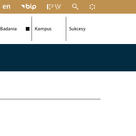
MENU ELEKTRONICZNEJ POLITECH
INFORMACJA O F
Badania
Kampus
Sukcesy