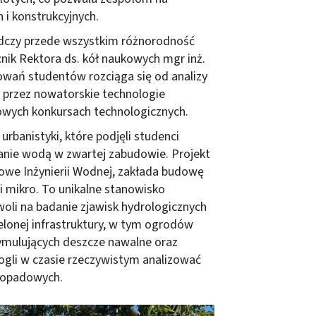
 i konstrukcyjnych.
iadczy przede wszystkim różnorodność
ik Rektora ds. kół naukowych mgr inż.
owań studentów rozciąga się od analizy
przez nowatorskie technologie
owych konkursach technologicznych.
banistyki, które podjęli studenci
zanie wodą w zwartej zabudowie. Projekt
owe Inżynierii Wodnej, zakłada budowę
 mikro. To unikalne stanowisko
woli na badanie zjawisk hydrologicznych
elonej infrastruktury, w tym ogrodów
ymulujących deszcze nawalne oraz
gli w czasie rzeczywistym analizować
d opadowych.