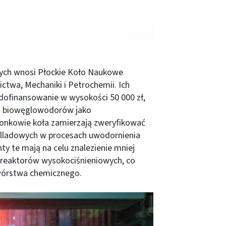
wych wnosi Płockie Koło Naukowe
ctwa, Mechaniki i Petrochemii. Ich
dofinansowanie w wysokości 50 000 zł,
a biowęglowodorów jako
nkowie koła zamierzają zweryfikować
alladowych w procesach uwodornienia
 te mają na celu znalezienie mniej
h reaktorów wysokociśnieniowych, co
wórstwa chemicznego.