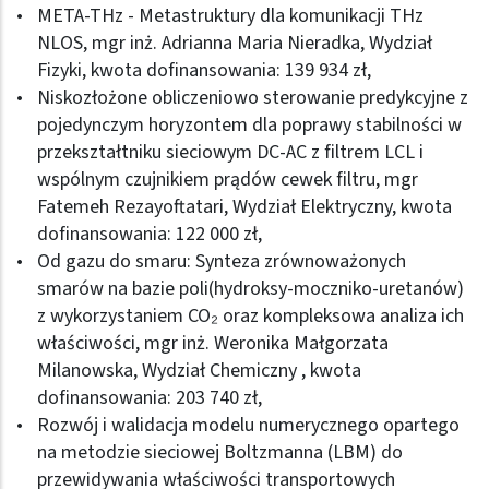
META-THz - Metastruktury dla komunikacji THz
NLOS, mgr inż. Adrianna Maria Nieradka, Wydział
Fizyki, kwota dofinansowania: 139 934 zł,
Niskozłożone obliczeniowo sterowanie predykcyjne z
pojedynczym horyzontem dla poprawy stabilności w
przekształtniku sieciowym DC-AC z filtrem LCL i
wspólnym czujnikiem prądów cewek filtru, mgr
Fatemeh Rezayoftatari, Wydział Elektryczny, kwota
dofinansowania: 122 000 zł,
Od gazu do smaru: Synteza zrównoważonych
smarów na bazie poli(hydroksy-moczniko-uretanów)
z wykorzystaniem CO₂ oraz kompleksowa analiza ich
właściwości, mgr inż. Weronika Małgorzata
Milanowska, Wydział Chemiczny , kwota
dofinansowania: 203 740 zł,
Rozwój i walidacja modelu numerycznego opartego
na metodzie sieciowej Boltzmanna (LBM) do
przewidywania właściwości transportowych