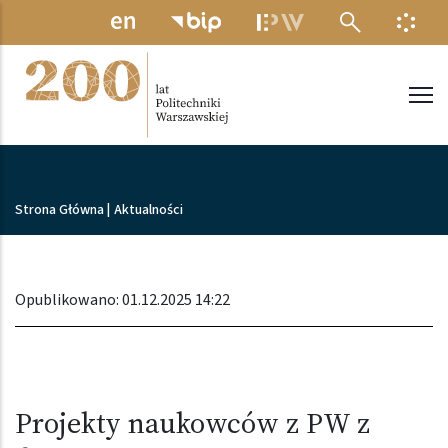
Przejdź do treści
MENU ELEKTRONICZNE
INFO
Politechnika Warszawska
Ścieżka nawigacyjna
Strona Główna
|
Aktualności
Opublikowano: 01.12.2025 14:22
Projekty naukowców z PW z