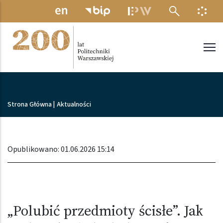
Przejdź do treści
MENU ELEKTRONICZNE
INFO
Politechnika Warszawska
Ścieżka nawigacyjna
Strona Główna
|
Aktualności
Opublikowano: 01.06.2026 15:14
„Polubić przedmioty ścisłe”. Jak