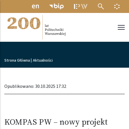
Przejdź do treści
MENU ELEKTRONICZNE
INFO
Politechnika Warszawska
Ścieżka nawigacyjna
Strona Główna
|
Aktualności
Opublikowano: 30.10.2025 17:32
KOMPAS PW – nowy projekt