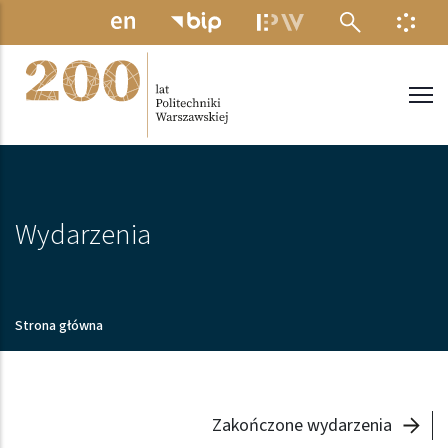
Przejdź do treści
MENU ELEKTRONICZNE
INFO
Politechnika Warszawska
Wydarzenia
Ścieżka nawigacyjna
Strona główna
-
Zakończone wydarzenia