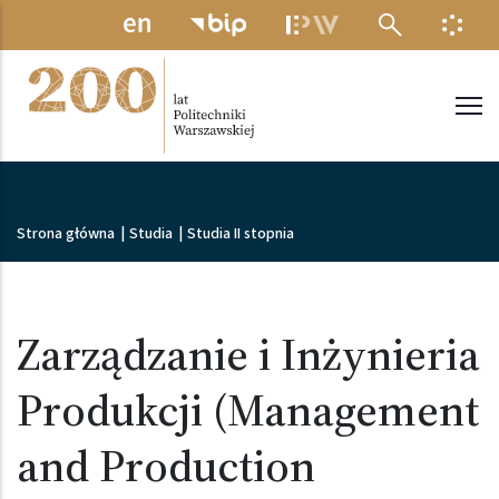
Przejdź do treści
MENU ELEKTRONICZNE
INFO
Politechnika Warszawska
Ścieżka nawigacyjna
Strona główna
|
Studia
|
Studia II stopnia
Zarządzanie i Inżynieria
Produkcji (Management
and Production