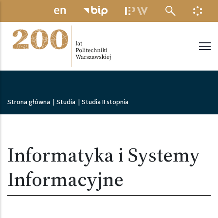
Przejdź do treści
MENU ELEKTRONICZNE
INFO
Politechnika Warszawska
Ścieżka nawigacyjna
Strona główna
|
Studia
|
Studia II stopnia
Informatyka i Systemy
Informacyjne