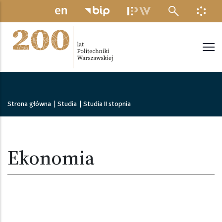
Przejdź do treści
MENU ELEKTRONICZNE
INFO
Politechnika Warszawska
Ścieżka nawigacyjna
Strona główna
|
Studia
|
Studia II stopnia
Ekonomia