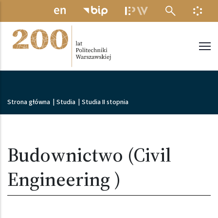
Przejdź do treści
MENU ELEKTRONICZNE
INFO
Politechnika Warszawska
Ścieżka nawigacyjna
Strona główna
|
Studia
|
Studia II stopnia
Budownictwo (Civil
Engineering )