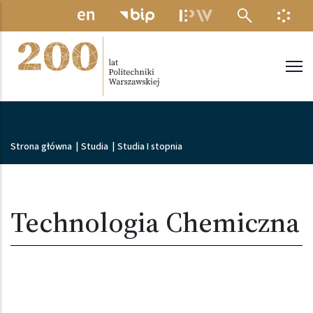
Przejdź do treści
MENU ELEKTRONICZNE
INFO
Politechnika Warszawska
Ścieżka nawigacyjna
Strona główna
|
Studia
|
Studia I stopnia
Technologia Chemiczna