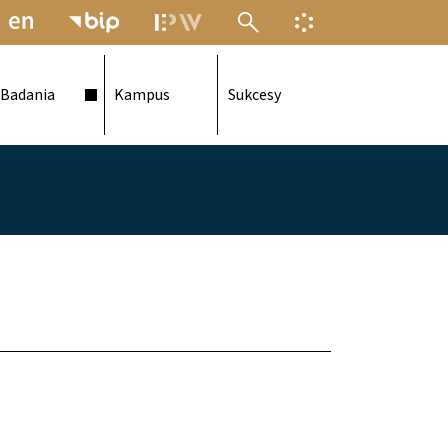
MENU ELEKTRONICZNEJ POLITECH
INFORMACJA O F
Badania
Kampus
Sukcesy