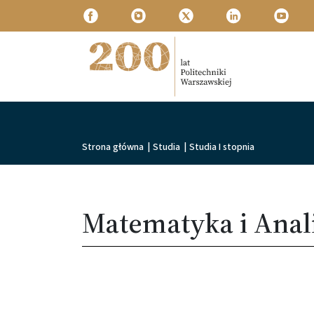
Przejdź do treści
Politechnika Warszawska
Ścieżka nawigacyjna
Strona główna
|
Studia
|
Studia I stopnia
Matematyka i Anal