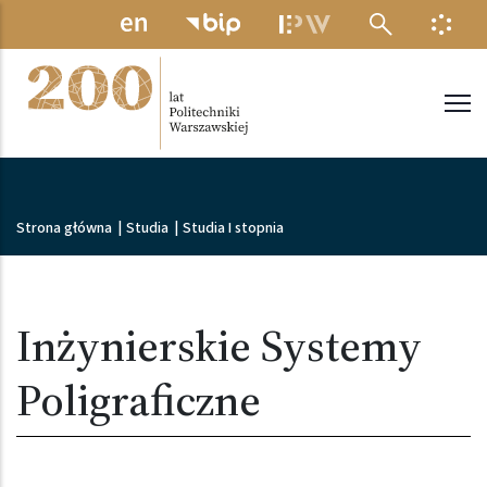
Przejdź do treści
MENU ELEKTRONICZNE
INFO
Politechnika Warszawska
Ścieżka nawigacyjna
Strona główna
|
Studia
|
Studia I stopnia
Inżynierskie Systemy
Poligraficzne