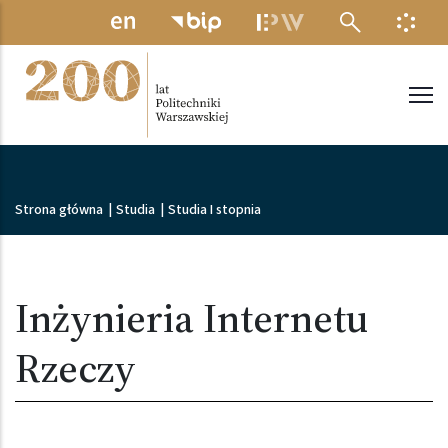
Przejdź do treści
MENU ELEKTRONICZNE
INFO
Politechnika Warszawska
Ścieżka nawigacyjna
Strona główna
|
Studia
|
Studia I stopnia
Inżynieria Internetu
Rzeczy