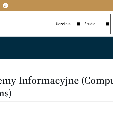
Główna nawigacja
Uczelnia
Studia
temy Informacyjne (Compu
ms)