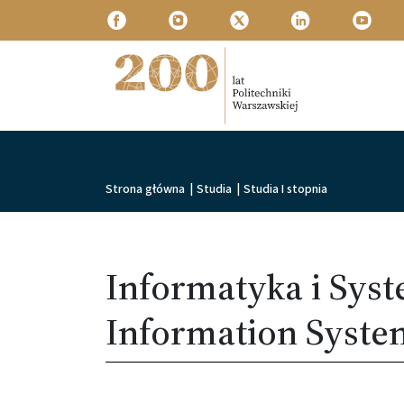
Przejdź do treści
Politechnika Warszawska
Ścieżka nawigacyjna
Strona główna
|
Studia
|
Studia I stopnia
Informatyka i Sys
Information Syste