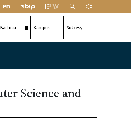
MENU ELEKTRONICZNEJ POLITECH
INFORMACJA O F
Badania
Kampus
Sukcesy
ter Science and