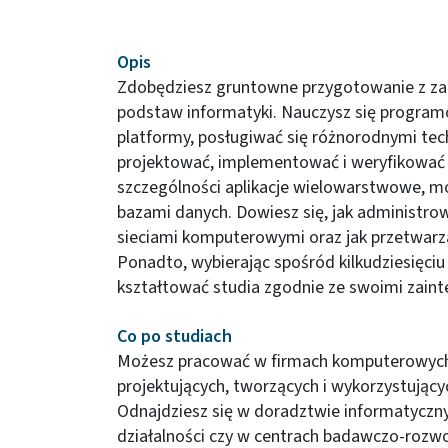
Opis
Zdobędziesz gruntowne przygotowanie z za
podstaw informatyki. Nauczysz się program
platformy, posługiwać się różnorodnymi tec
projektować, implementować i weryfikować 
szczególności aplikacje wielowarstwowe, mo
bazami danych. Dowiesz się, jak administr
sieciami komputerowymi oraz jak przetwarza
Ponadto, wybierając spośród kilkudziesięc
kształtować studia zgodnie ze swoimi zain
Co po studiach
Możesz pracować w firmach komputerowych 
projektujących, tworzących i wykorzystując
Odnajdziesz się w doradztwie informatyczn
działalności czy w centrach badawczo-rozw