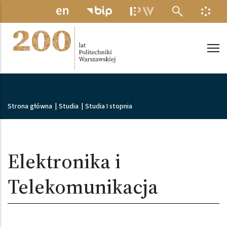
Przejdź do treści
MENU ELEKTRONICZNE
INFO
Politechnika Warszawska
Ścieżka nawigacyjna
Strona główna
|
Studia
|
Studia I stopnia
Elektronika i
Telekomunikacja