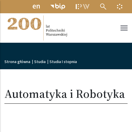
Przejdź do treści
MENU ELEKTRONICZNE
INFO
Politechnika Warszawska
Ścieżka nawigacyjna
Strona główna
|
Studia
|
Studia I stopnia
Automatyka i Robotyka