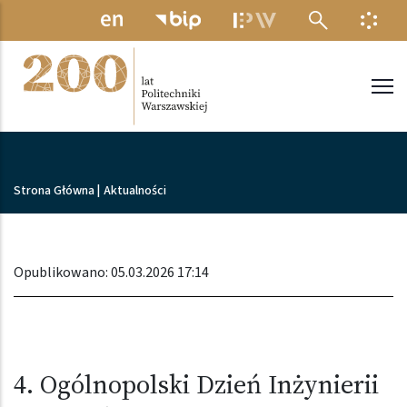
Przejdź do treści
MENU ELEKTRONICZNE
INFO
Politechnika Warszawska
Ścieżka nawigacyjna
Strona Główna
|
Aktualności
Opublikowano: 05.03.2026 17:14
4. Ogólnopolski Dzień Inżynierii