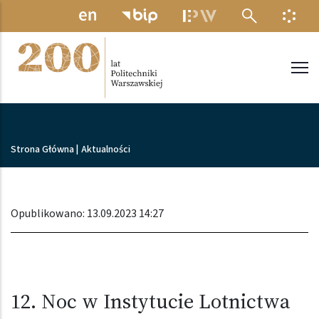
Przejdź do treści
MENU ELEKTRONICZNE
INFO
Politechnika Warszawska
Ścieżka nawigacyjna
Strona Główna
|
Aktualności
Opublikowano: 13.09.2023 14:27
12. Noc w Instytucie Lotnictwa