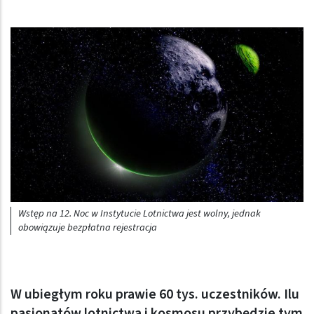
Wstęp na 12. Noc w Instytucie Lotnictwa jest wolny, jednak
obowiązuje bezpłatna rejestracja
W ubiegłym roku prawie 60 tys. uczestników. Ilu
pasjonatów lotnictwa i kosmosu przybędzie tym