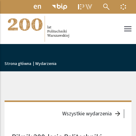
Przejdź do treści
MENU ELEKTRONICZNE
INFO
Politechnika Warszawska
Ścieżka nawigacyjna
Strona główna
|
Wydarzenia
Wszystkie wydarzenia