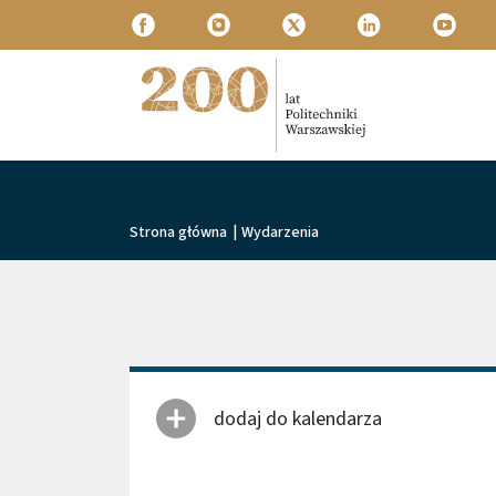
Przejdź do treści
Politechnika Warszawska
Ścieżka nawigacyjna
Strona główna
|
Wydarzenia
dodaj do kalendarza