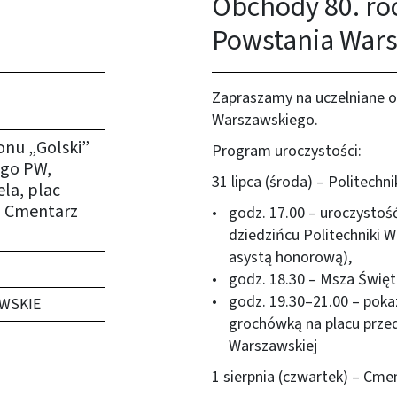
Obchody 80. ro
Powstania War
Zapraszamy na uczelniane 
Warszawskiego.
onu „Golski”
Program uroczystości:
ego PW,
31 lipca (środa) – Politech
la, plac
 Cmentarz
godz. 17.00 – uroczystoś
dziedzińcu Politechniki 
asystą honorową),
godz. 18.30 – Msza Święt
godz. 19.30–21.00 – pok
WSKIE
grochówką na placu prz
Warszawskiej
1 sierpnia (czwartek) – Cm