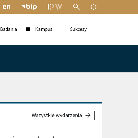
MENU ELEKTRONICZNEJ POLITECH
INFORMACJA O F
Badania
Kampus
Sukcesy
Wszystkie wydarzenia