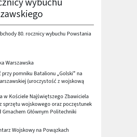
cznicy wybuchu
szawskiego
obchody 80. rocznicy wybuchu Powstania
nika Warszawska
ć przy pomniku Batalionu „Golski” na
Warszawskiej (uroczystość z wojskową
a w Kościele Najświętszego Zbawiciela
az sprzętu wojskowego oraz poczęstunek
ed Gmachem Głównym Politechniki
entarz Wojskowy na Powązkach