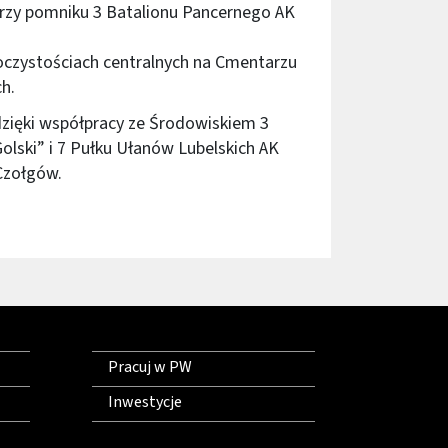
przy pomniku 3 Batalionu Pancernego AK
roczystościach centralnych na Cmentarzu
h.
zięki współpracy ze Środowiskiem 3
olski” i 7 Pułku Ułanów Lubelskich AK
 Czołgów.
Pracuj w PW
Inwestycje