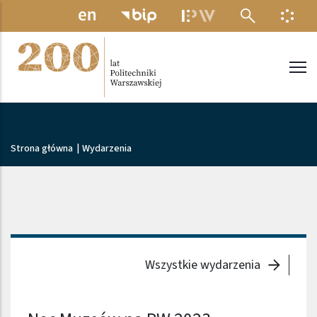
Przejdź do treści
MENU ELEKTRONICZNE
INFO
Politechnika Warszawska
Ścieżka nawigacyjna
Strona główna
|
Wydarzenia
Wszystkie wydarzenia