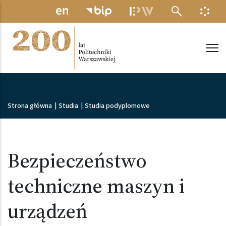
Przejdź do treści
MENU ELEKTRONICZNE
INFO
Politechnika Warszawska
Ścieżka nawigacyjna
Strona główna
|
Studia
|
Studia podyplomowe
Bezpieczeństwo
techniczne maszyn i
urządzeń