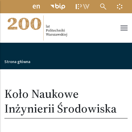
Przejdź do treści
MENU ELEKTRONICZNE
INFO
Politechnika Warszawska
Ścieżka nawigacyjna
Strona główna
Koło Naukowe
Inżynierii Środowiska