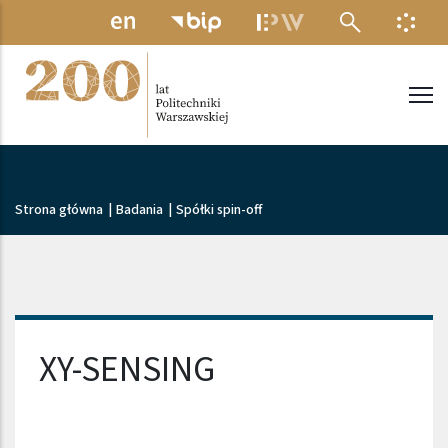
Przejdź do treści
MENU ELEKTRONICZNE
INFO
Politechnika Warszawska
Ścieżka nawigacyjna
Strona główna
|
Badania
|
Spółki spin-off
Nazwa firmy
XY-SENSING