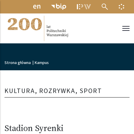
Przejdź do treści
MENU ELEKTRONICZNE
INFO
Politechnika Warszawska
Ścieżka nawigacyjna
Strona główna
|
Kampus
KULTURA, ROZRYWKA, SPORT
Stadion Syrenki