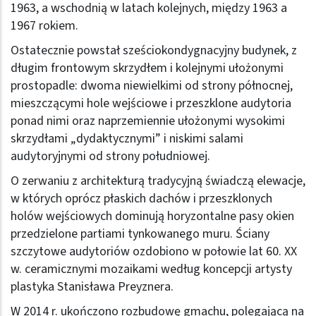
1963, a wschodnią w latach kolejnych, między 1963 a
1967 rokiem.
Ostatecznie powstał sześciokondygnacyjny budynek, z
długim frontowym skrzydłem i kolejnymi ułożonymi
prostopadle: dwoma niewielkimi od strony północnej,
mieszczącymi hole wejściowe i przeszklone audytoria
ponad nimi oraz naprzemiennie ułożonymi wysokimi
skrzydłami „dydaktycznymi” i niskimi salami
audytoryjnymi od strony południowej.
O zerwaniu z architekturą tradycyjną świadczą elewacje,
w których oprócz płaskich dachów i przeszklonych
holów wejściowych dominują horyzontalne pasy okien
przedzielone partiami tynkowanego muru. Ściany
szczytowe audytoriów ozdobiono w połowie lat 60. XX
w. ceramicznymi mozaikami według koncepcji artysty
plastyka Stanisława Preyznera.
W 2014 r. ukończono rozbudowę gmachu, polegającą na