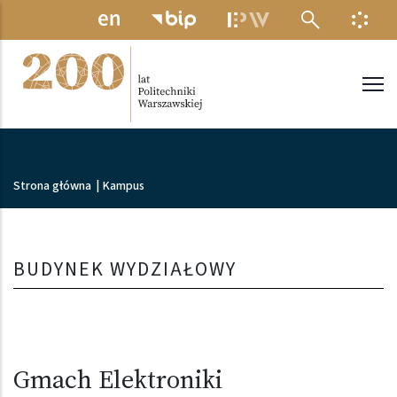
Przejdź do treści
MENU ELEKTRONICZNE
INFO
Politechnika Warszawska
Ścieżka nawigacyjna
Strona główna
|
Kampus
BUDYNEK WYDZIAŁOWY
Gmach Elektroniki