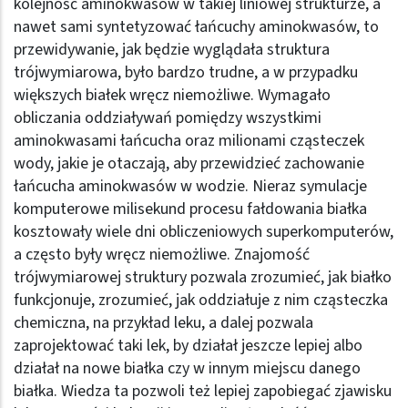
kolejność aminokwasów w takiej liniowej strukturze, a
nawet sami syntetyzować łańcuchy aminokwasów, to
przewidywanie, jak będzie wyglądała struktura
trójwymiarowa, było bardzo trudne, a w przypadku
większych białek wręcz niemożliwe. Wymagało
obliczania oddziaływań pomiędzy wszystkimi
aminokwasami łańcucha oraz milionami cząsteczek
wody, jakie je otaczają, aby przewidzieć zachowanie
łańcucha aminokwasów w wodzie. Nieraz symulacje
komputerowe milisekund procesu fałdowania białka
kosztowały wiele dni obliczeniowych superkomputerów,
a często były wręcz niemożliwe. Znajomość
trójwymiarowej struktury pozwala zrozumieć, jak białko
funkcjonuje, zrozumieć, jak oddziałuje z nim cząsteczka
chemiczna, na przykład leku, a dalej pozwala
zaprojektować taki lek, by działał jeszcze lepiej albo
działał na nowe białka czy w innym miejscu danego
białka. Wiedza ta pozwoli też lepiej zapobiegać zjawisku