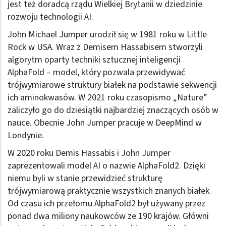
jest też doradcą rządu Wielkiej Brytanii w dziedzinie
rozwoju technologii AI.
John Michael Jumper urodził się w 1981 roku w Little
Rock w USA. Wraz z Demisem Hassabisem stworzyli
algorytm oparty techniki sztucznej inteligencji
AlphaFold – model, który pozwala przewidywać
trójwymiarowe struktury białek na podstawie sekwencji
ich aminokwasów. W 2021 roku czasopismo „Nature”
zaliczyło go do dziesiątki najbardziej znaczących osób w
nauce. Obecnie John Jumper pracuje w DeepMind w
Londynie.
W 2020 roku Demis Hassabis i John Jumper
zaprezentowali model AI o nazwie AlphaFold2. Dzięki
niemu byli w stanie przewidzieć strukturę
trójwymiarową praktycznie wszystkich znanych białek.
Od czasu ich przełomu AlphaFold2 był używany przez
ponad dwa miliony naukowców ze 190 krajów. Główni