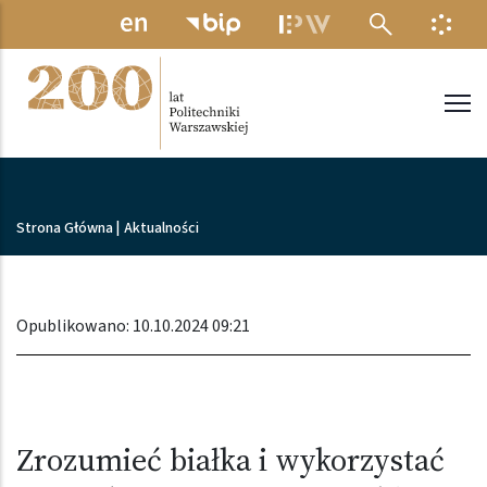
Przejdź do treści
MENU ELEKTRONICZNE
INFO
Politechnika Warszawska
Ścieżka nawigacyjna
Strona Główna
|
Aktualności
Opublikowano: 10.10.2024 09:21
Zrozumieć białka i wykorzystać