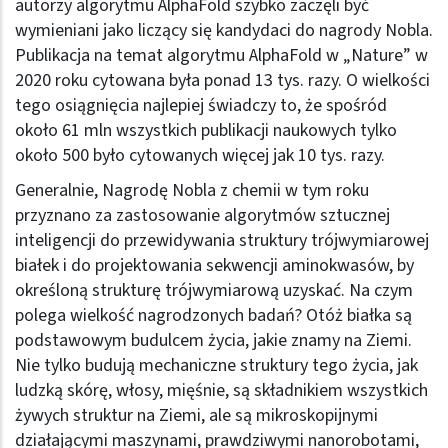
autorzy algorytmu AlphaFold szybko zaczęli być
wymieniani jako liczący się kandydaci do nagrody Nobla.
Publikacja na temat algorytmu AlphaFold w „Nature” w
2020 roku cytowana była ponad 13 tys. razy. O wielkości
tego osiągnięcia najlepiej świadczy to, że spośród
około 61 mln wszystkich publikacji naukowych tylko
około 500 było cytowanych więcej jak 10 tys. razy.
Generalnie, Nagrodę Nobla z chemii w tym roku
przyznano za zastosowanie algorytmów sztucznej
inteligencji do przewidywania struktury trójwymiarowej
białek i do projektowania sekwencji aminokwasów, by
określoną strukturę trójwymiarową uzyskać. Na czym
polega wielkość nagrodzonych badań? Otóż białka są
podstawowym budulcem życia, jakie znamy na Ziemi.
Nie tylko budują mechaniczne struktury tego życia, jak
ludzką skórę, włosy, mięśnie, są składnikiem wszystkich
żywych struktur na Ziemi, ale są mikroskopijnymi
działającymi maszynami, prawdziwymi nanorobotami,