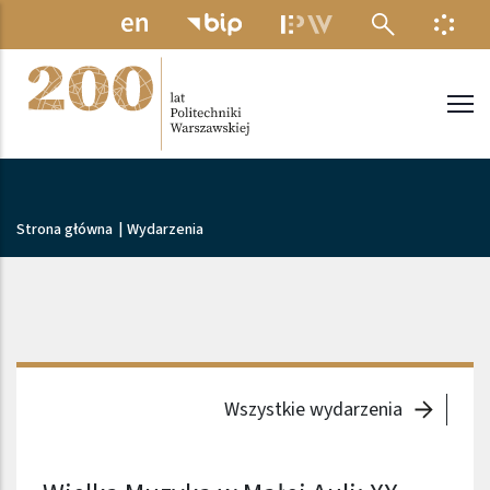
Przejdź do treści
MENU ELEKTRONICZNE
INFO
Politechnika Warszawska
Ścieżka nawigacyjna
Strona główna
|
Wydarzenia
Wszystkie wydarzenia