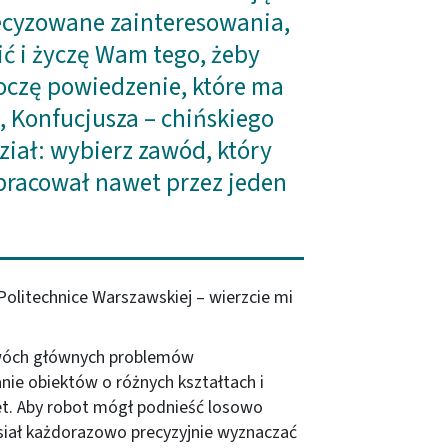
ecyzowane zainteresowania,
bić i życzę Wam tego, żeby
oczę powiedzenie, które ma
t, Konfucjusza – chińskiego
ział: wybierz zawód, który
 pracował nawet przez jeden
olitechnice Warszawskiej – wierzcie mi
wóch głównych problemów
anie obiektów o różnych kształtach i
t. Aby robot mógł podnieść losowo
iał każdorazowo precyzyjnie wyznaczać