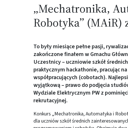
„Mechatronika, Au
Robotyka” (MAiR) 
To były miesiące pełne pasji, rywaliza
zakończone finałem w Gmachu Główny
Uczestnicy – uczniowie szkół średnich
praktycznym hackathonie, pracując n
współpracujących (cobotach). Najleps
wyjątkową – prawo do podjęcia studió
Wydziale Elektrycznym PW z pominię
rekrutacyjnej.
Konkurs „Mechatronika, Automatyka i Robot
dla uczniów szkół średnich zainteresowany