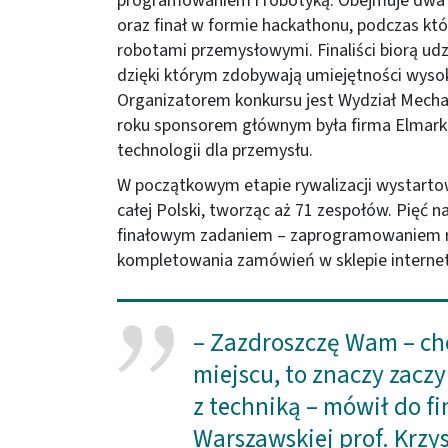
programowaniem i robotyką. Obejmuje dwa et
oraz finał w formie hackathonu, podczas któ
robotami przemysłowymi. Finaliści biorą udzi
dzięki którym zdobywają umiejętności wysok
Organizatorem konkursu jest Wydział Mechat
roku sponsorem głównym była firma Elmar
technologii dla przemysłu.
W początkowym etapie rywalizacji wystartow
całej Polski, tworząc aż 71 zespołów. Pięć n
finałowym zadaniem – zaprogramowaniem 
kompletowania zamówień w sklepie intern
– Zazdroszczę Wam – c
miejscu, to znaczy zacz
z techniką – mówił do fi
Warszawskiej prof. Krzy