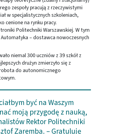
apy teoretyczne (zdalny i stacjonarny)
rego zespoły pracują z rzeczywistymi
ał w specjalistycznych szkoleniach,
o cenione na rynku pracy.
roniki Politechniki Warszawskiej. W tym
k Automatyka – dostawca nowoczesnych
ało niemal 300 uczniów z 39 szkół z
ajlepszych drużyn zmierzyło się z
robota do autonomicznego
etowym.
hciałbym być na Waszym
ynać moją przygodę z nauką,
nalistów Rektor Politechniki
sztof Zaremba. – Gratuluję