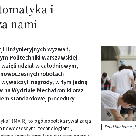
tomatyka i
za nami
cji i inżynieryjnych wyzwań,
Obraz (old)
m Politechniki Warszawskiej.
 wzięli udział w całodniowym,
a nowoczesnych robotach
i wywalczyli nagrody, w tym jedną
w na Wydziale Mechatroniki oraz
ciem standardowej procedury
yka” (MAiR) to ogólnopolska rywalizacja
Finał Konkursu „
ch nowoczesnymi technologiami,