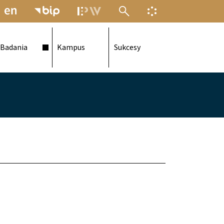
MENU ELEKTRONICZNEJ POLITECH
INFORMACJA O F
Badania
Kampus
Sukcesy